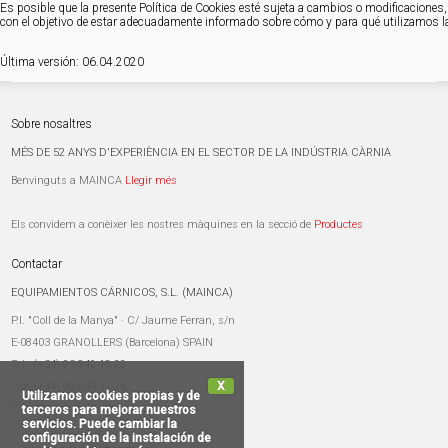
Es posible que la presente Política de Cookies esté sujeta a cambios o modificaciones,
con el objetivo de estar adecuadamente informado sobre cómo y para qué utilizamos l
Última versión: 06.04.2020
Sobre nosaltres
MÉS DE 52 ANYS D'EXPERIÈNCIA EN EL SECTOR DE LA INDÚSTRIA CÀRNIA
Benvinguts a MAINCA
Llegir més
Els convidem a conèixer les nostres màquines en la secció de
Productes
Contactar
EQUIPAMIENTOS CÁRNICOS, S.L. (MAINCA)
P.I. "Coll de la Manya" · C/ Jaume Ferran, s/n
E-08403 GRANOLLERS (Barcelona) SPAIN
Tel.:
(+34) 93 849 18 22
X
Fax:
(+34) 93 849 71 76
Utilizamos cookies propias y de
E-mail:
mainca@mainca.com
terceros para mejorar nuestros
servicios. Puede cambiar la
configuración de la instalación de