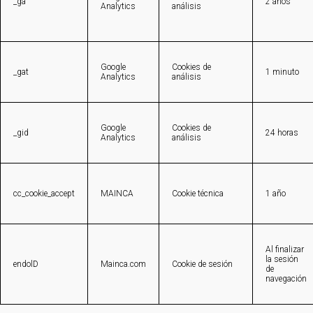
_ga
2 años
Analytics
análisis
Google
Cookies de
_gat
1 minuto
Analytics
análisis
Google
Cookies de
_gid
24 horas
Analytics
análisis
cc_cookie_accept
MAINCA
Cookie técnica
1 año
Al finalizar
la sesión
endolD
Mainca.com
Cookie de sesión
de
navegación