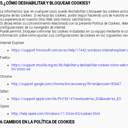
5.¿CÓMO DESHABILITAR Y BLOQUEAR COOKIES?
Le informamos que, en cualquier caso, puede deshabilitar o bloquear las cookies activ
alguna de las cookies. Si rechaza las cookies, podrá seguir haciendo uso de nuestra 
su experiencia en nuestro Sitio Web será menos satisfactoria.
Si desea retirar su consentimiento relacionado con la presente Política de Cookies, de
configuraciones de su navegador de internet.
Puede permitir, bloquear o eliminar las cookies instaladas en su equipo mediante la c
información sobre cómo ajustar sus configuraciones de cookies en los siguientes nave
Internet Explorer
https://support.microsoft.com/es-es/help/17442/windows-internet-explorer-
Firefox
https://support.mozilla.org/es/kb/habilitar-y-deshabilitar-cookies-sitios-web-r
los-sitios-we
Chrome
http://support.google.com/chrome/bin/answer.py?hl=en&answer=95647
Safari
https://support.apple.com/kb/PH19214?viewlocale=es_ES&locale=es_ES
Opera
http://help.opera.com/Windows/11.50/es-ES/cookies.html
6.CAMBIOS EN LA POLÍTICA DE COOKIES