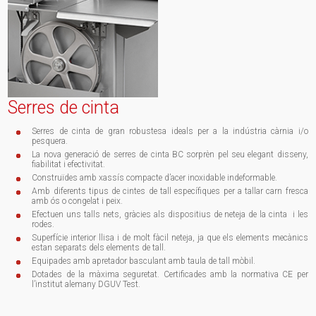
Serres de cinta
Serres de cinta de gran robustesa ideals per a la indústria càrnia i/o
pesquera.
La nova generació de serres de cinta BC sorprèn pel seu elegant disseny,
fiabilitat i efectivitat.
Construïdes amb xassís compacte d’acer inoxidable indeformable.
Amb diferents tipus de cintes de tall específiques per a tallar carn fresca
amb ós o congelat i peix.
Efectuen uns talls nets, gràcies als dispositius de neteja de la cinta i les
rodes.
Superfície interior llisa i de molt fàcil neteja, ja que els elements mecànics
estan separats dels elements de tall.
Equipades amb apretador basculant amb taula de tall mòbil.
Dotades de la màxima seguretat. Certificades amb la normativa CE per
l’institut alemany DGUV Test.