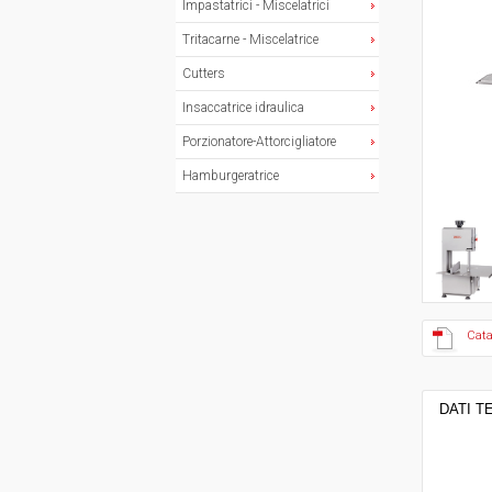
Impastatrici - Miscelatrici
Tritacarne - Miscelatrice
Cutters
Insaccatrice idraulica
Porzionatore-Attorcigliatore
Hamburgeratrice
Cata
DATI T