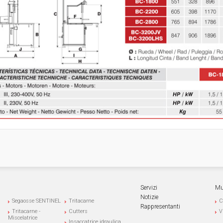
Servizi
Mu
Notizie
Segaosse SENTINEL
Tritacarne
C
Rappresentanti
Tritacarne -
Cutters
V
Miscelatrice
Insaccatrice idraulica