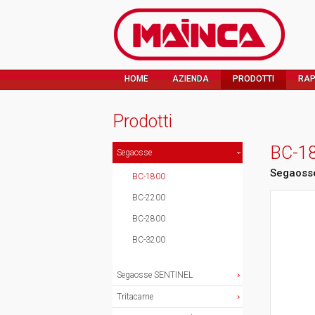
HOME
AZIENDA
PRODOTTI
RAP
Prodotti
BC-1
Segaosse
Segaoss
BC-1800
BC-2200
BC-2800
BC-3200
Segaosse SENTINEL
Tritacarne