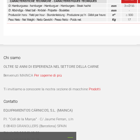
Chi siamo
OLTRE 52 ANNI DI ESPERIENZA NEL SETTORE DELLA CARNE
Benvenuti MAINCA
Per saperne di più
Ti invitiamo a conoscere la nostra sezione di macchine
Prodotti
Contatto
EQUIPAMIENTOS CÁRNICOS, S.L. (MAINCA)
P.I. "Coll de la Manya" · C/ Jaume Ferran, s/n
E-08403 GRANOLLERS (Barcelona) SPAIN
Tel.:
(+34) 93 849 18 22
Fax:
(+34) 93 849 71 76