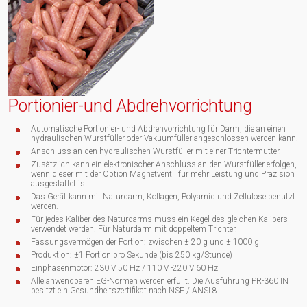
Portionier-und Abdrehvorrichtung
Automatische Portionier- und Abdrehvorrichtung für Darm, die an einen
hydraulischen Wurstfüller oder Vakuumfüller angeschlossen werden kann.
Anschluss an den hydraulischen Wurstfüller mit einer Trichtermutter.
Zusätzlich kann ein elektronischer Anschluss an den Wurstfüller erfolgen,
wenn dieser mit der Option Magnetventil für mehr Leistung und Präzision
ausgestattet ist.
Das Gerät kann mit Naturdarm, Kollagen, Polyamid und Zellulose benutzt
werden.
Für jedes Kaliber des Naturdarms muss ein Kegel des gleichen Kalibers
verwendet werden. Für Naturdarm mit doppeltem Trichter.
Fassungsvermögen der Portion: zwischen ± 20 g und ± 1000 g
Produktion: ±1 Portion pro Sekunde (bis 250 kg/Stunde)
Einphasenmotor: 230 V 50 Hz / 110 V -220 V 60 Hz
Alle anwendbaren EG-Normen werden erfüllt. Die Ausführung PR-360 INT
besitzt ein Gesundheitszertifikat nach NSF / ANSI 8.